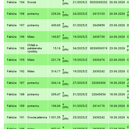
s
Faktúra
194
Ovocie
21/2025/2
SO20260232
26.06.2026
A
DPH
s
J
Faktúra
198
potraviny
229,34
24/2025/Z
2610103
26.06.2026
DPH
D
s
Faktúra
197
potraviny
430,60
31/2025/Z
2645859
25.06.2026
D
DPH
s
Faktúra
196
Mäso
160,87
19/2025/Z
2630739
24.06.2026
C
DPH
Chlieb a
s
P
Faktúra
193
pekárenske
15,16
34/2025/Z
8026006519
23.06.2026
DPH
p
výrobky
s
Faktúra
195
Mäso
221,76
19/2025/Z
2630476
23.06.2026
C
DPH
s
Faktúra
192
Mäso
314,17
19/2025/Z
2630242
23.06.2026
C
DPH
I
s
Faktúra
187
potraviny
334,14
27/2025/Z
20260306
18.06.2026
J
DPH
M
I
s
Faktúra
188
potraviny
209,47
31/2025/Z
22645654
18.06.2026
J
DPH
M
s
Faktúra
189
potraviny
106,36
31/2025/Z
2614176
18.06.2026
D
DPH
s
Faktúra
191
Ovocie,zelenina
1 031,55
25/2025/Z
2630242
18.06.2026
M
DPH
s
C
Faktúra
186
mäso
507,41
19/2025/Z
2629325
17.06.2026