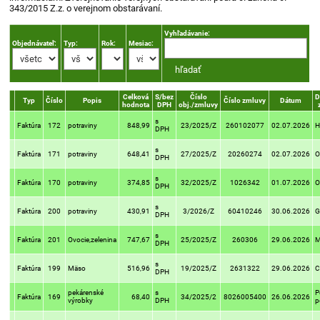
343/2015 Z.z. o verejnom obstarávaní.
Vyhľadávanie:
Objednávateľ:
Typ:
Rok:
Mesiac:
Celková
S/bez
Číslo
D
Typ
Číslo
Popis
Číslo zmluvy
Dátum
hodnota
DPH
obj./zmluvy
s
Faktúra
172
potraviny
848,99
23/2025/Z
260102077
02.07.2026
H
DPH
s
Faktúra
171
potraviny
648,41
27/2025/Z
20260274
02.07.2026
O
DPH
s
Faktúra
170
potraviny
374,85
32/2025/Z
1026342
01.07.2026
O
DPH
s
Faktúra
200
potraviny
430,91
3/2026/Z
60410246
30.06.2026
G
DPH
s
Faktúra
201
Ovocie,zelenina
747,67
25/2025/Z
260306
29.06.2026
M
DPH
s
Faktúra
199
Mäso
516,96
19/2025/Z
2631322
29.06.2026
C
DPH
pekárenské
s
P
Faktúra
169
68,40
34/2025/2
8026005400
26.06.2026
výrobky
DPH
p