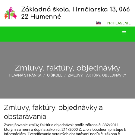
Základná škola, Hrnčiarska 13, 066
22 Humenné
PRIHLÁSENIE
Zmluvy, faktúry, objednávky
HLAVNÁ STRÁNKA
/
O ŠKOLE
/
ZMLUVY, FAKTÚRY, OBJEDNÁVKY
Zmluvy, faktúry, objednávky a
Zmluvy,
obstarávania
faktúry,
Zverejňovanie zmlúv, faktúr a objednávok podľa zákona č. 382/2011,
objednávky
ktorým sa mení a dopĺňa zákon č. 211/2000 Z. z. o slobodnom prístupe k
informáciám. Zverejňovanie verejných obstarávaní podľa č. zákona č.