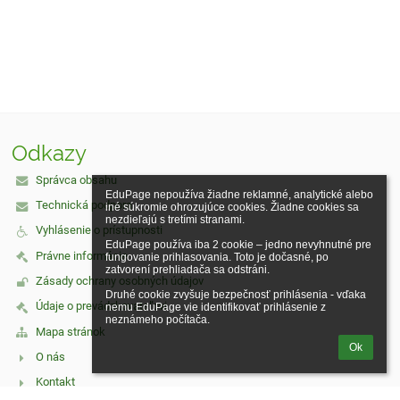
Odkazy
Správca obsahu
EduPage nepoužíva žiadne reklamné, analytické alebo 
Technická podpora
iné súkromie ohrozujúce cookies. Žiadne cookies sa 
nezdieľajú s tretími stranami.

Vyhlásenie o prístupnosti
EduPage používa iba 2 cookie – jedno nevyhnutné pre 
Právne informácie
fungovanie prihlasovania. Toto je dočasné, po 
zatvorení prehliadača sa odstráni.

Zásady ochrany osobných údajov
Druhé cookie zvyšuje bezpečnosť prihlásenia - vďaka 
Údaje o prevádzkovateľovi
nemu EduPage vie identifikovať prihlásenie z 
neznámeho počítača.
Mapa stránok
Ok
O nás
Kontakt