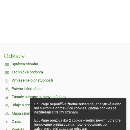
Odkazy
Správca obsahu
Technická podpora
Vyhlásenie o prístupnosti
Právne informácie
Zásady ochrany osobných údajov
EduPage nepoužíva žiadne reklamné, analytické alebo 
Údaje o prevádzkovateľovi
iné súkromie ohrozujúce cookies. Žiadne cookies sa 
nezdieľajú s tretími stranami.

Mapa stránok
EduPage používa iba 2 cookie – jedno nevyhnutné pre 
O nás
fungovanie prihlasovania. Toto je dočasné, po 
zatvorení prehliadača sa odstráni.

Kontakt