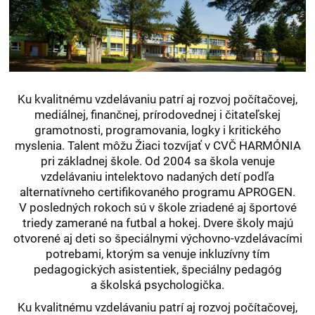
Ku kvalitnému vzdelávaniu patrí aj rozvoj počítačovej,
mediálnej, finančnej, prírodovednej i čitateľskej
gramotnosti, programovania, logky i kritického
myslenia. Talent môžu Žiaci tozvíjať v CVČ HARMÓNIA
pri základnej škole. Od 2004 sa škola venuje
vzdelávaniu intelektovo nadaných detí podľa
alternatívneho certifikovaného programu APROGEN.
V posledných rokoch sú v škole zriadené aj športové
triedy zamerané na futbal a hokej. Dvere školy majú
otvorené aj deti so špeciálnymi výchovno-vzdelávacími
potrebami, ktorým sa venuje inkluzívny tím
pedagogických asistentiek, špeciálny pedagóg
a školská psychologička.
Ku kvalitnému vzdelávaniu patrí aj rozvoj počítačovej,