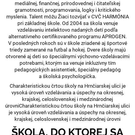
mediálnej, finančnej, prírodovednej i čitateľskej
gramotnosti, programovania, logky i kritického
myslenia. Talent môžu Žiaci tozvíjať v CVČ HARMÓNIA
pri základnej škole. Od 2004 sa škola venuje
vzdelávaniu intelektovo nadaných detí podľa
alternatívneho certifikovaného programu APROGEN.
V posledných rokoch sú v škole zriadené aj športové
triedy zamerané na futbal a hokej. Dvere školy majú
otvorené aj deti so špeciálnymi výchovno-vzdelávacími
potrebami, ktorým sa venuje inkluzívny tím
pedagogických asistentiek, špeciálny pedagóg
a školská psychologička.
Charakteristickou črtou školy na Hrnčiarskej ulici je
vysoká úroveň vzdelávania a úspechy na okresnej,
krajskej, celoslovenskej i medzinárodnej
úrovniCharakteristickou črtou školy na Hrnčiarskej ulici
je vysoká úroveň vzdelávania a úspechy na okresnej,
krajskej, celoslovenskej i medzinárodnej úrovni
ŠKOLA, DO KTOREJ SA