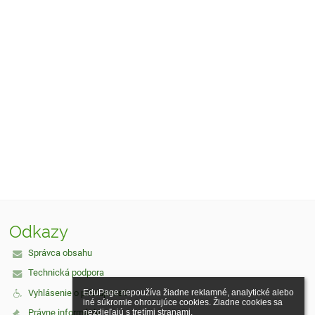
Odkazy
Správca obsahu
Technická podpora
Vyhlásenie o prístupnosti
EduPage nepoužíva žiadne reklamné, analytické alebo 
iné súkromie ohrozujúce cookies. Žiadne cookies sa 
Právne informácie
nezdieľajú s tretími stranami.
