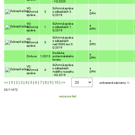
- 1Q 2020
VO:
Súhrnná správa
s
Súhrnná
3
o zákazkách 3.
DPH
správa
Q 2018
VO:
Súhrnná správa
s
Súhrnná
1
o zákazkách 1.
DPH
správa
Q 2019
Súhrnná správa
VO:
o zákazkách
s
Súhrnná
5
nad 5000 eur 3.
DPH
správa
Q 2019
Dodávka
s
Zmluva
1/2013
potravinárskeho
DPH
tovaru
Súhrnná správa
VO:
o zákazkách
s
Súhrnná
4
malého rozsahu
DPH
správa
- 3Q 2019
<<
|
1
|
2
|
3
|
4
|
5
|
6
|
7
|
8
|
9
|
10
|
>>
zobrazené záznamy: 1-
20/11672
verzia pre tlač