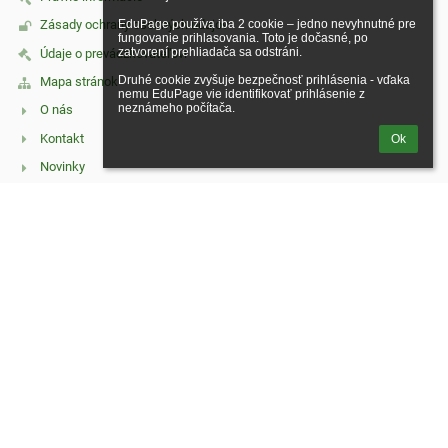
EduPage používa iba 2 cookie – jedno nevyhnutné pre 
Zásady ochrany osobných údajov
fungovanie prihlasovania. Toto je dočasné, po 
zatvorení prehliadača sa odstráni.

Údaje o prevádzkovateľovi
Druhé cookie zvyšuje bezpečnosť prihlásenia - vďaka 
Mapa stránok
nemu EduPage vie identifikovať prihlásenie z 
neznámeho počítača.
O nás
Kontakt
Ok
Novinky
Kontakt
Základná škola, Hrnčiarska 13, 066 22 Humenné
skola@zshrnche.edu.sk
0577754825
Hrnčiarska 13, 066 22 Humenné
06622 Humenné
Slovakia
Prihlásenie
Prihlásiť sa cez EduPage účet