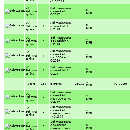
- 2.Q 2019
VO:
Súhrnná správa
s
Súhrnná
3
o zákazkách 3.
DPH
správa
Q 2017
VO:
Súhrnná správa
s
Súhrnná
1
o zákazkách 1.
DPH
správa
Q 2018
VO:
Súhrnná správa
s
Súhrnná
4
o zákazkách 4.
DPH
správa
Q 2018
Súhrnná správa
VO:
o zákazkách
s
Súhrnná
1
nad 5000 eur 1.
DPH
správa
Q 2020
VO:
Súhrnná správa
s
Súhrnná
1
o zákazkách 1.
DPH
správa
Q 2017
s
Faktúra
264
potraviny
260,72
10133886
DPH
Súhrnná správa
VO:
o zákazkách
s
Súhrnná
7
nad 5000 eur 4.
DPH
správa
Q 2019
Súhrnná správa
VO:
o zákazkách
s
Súhrnná
6
malého rozsahu
DPH
správa
- 4Q 2019
Súhrnná správa
VO:
o zákazkách
s
Súhrnná
2
malého rozsahu
DPH
správa