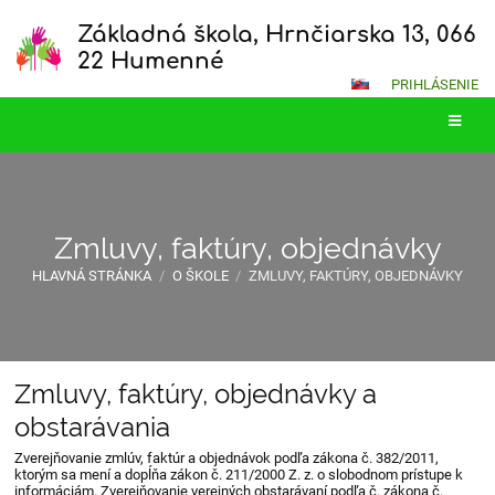
Základná škola, Hrnčiarska 13, 066
22 Humenné
PRIHLÁSENIE
Zmluvy, faktúry, objednávky
HLAVNÁ STRÁNKA
/
O ŠKOLE
/
ZMLUVY, FAKTÚRY, OBJEDNÁVKY
Zmluvy, faktúry, objednávky a
Zmluvy,
obstarávania
faktúry,
Zverejňovanie zmlúv, faktúr a objednávok podľa zákona č. 382/2011,
objednávky
ktorým sa mení a dopĺňa zákon č. 211/2000 Z. z. o slobodnom prístupe k
informáciám. Zverejňovanie verejných obstarávaní podľa č. zákona č.