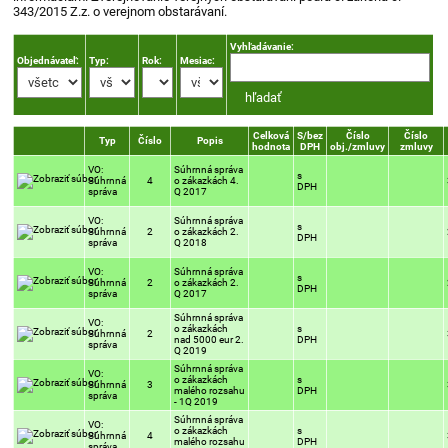
343/2015 Z.z. o verejnom obstarávaní.
Vyhľadávanie:
Objednávateľ:
Typ:
Rok:
Mesiac:
Celková
S/bez
Číslo
Číslo
Typ
Číslo
Popis
hodnota
DPH
obj./zmluvy
zmluvy
VO:
Súhrnná správa
s
Súhrnná
4
o zákazkách 4.
DPH
správa
Q 2017
VO:
Súhrnná správa
s
Súhrnná
2
o zákazkách 2.
DPH
správa
Q 2018
VO:
Súhrnná správa
s
Súhrnná
2
o zákazkách 2.
DPH
správa
Q 2017
Súhrnná správa
VO:
o zákazkách
s
Súhrnná
2
nad 5000 eur 2.
DPH
správa
Q 2019
Súhrnná správa
VO:
o zákazkách
s
Súhrnná
3
malého rozsahu
DPH
správa
- 1Q 2019
Súhrnná správa
VO:
o zákazkách
s
Súhrnná
4
malého rozsahu
DPH
správa