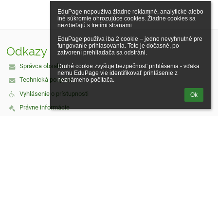
EduPage nepoužíva žiadne reklamné, analytické alebo 
iné súkromie ohrozujúce cookies. Žiadne cookies sa 
nezdieľajú s tretími stranami.

EduPage používa iba 2 cookie – jedno nevyhnutné pre 
fungovanie prihlasovania. Toto je dočasné, po 
Odkazy
zatvorení prehliadača sa odstráni.

Správca obsahu
Druhé cookie zvyšuje bezpečnosť prihlásenia - vďaka 
nemu EduPage vie identifikovať prihlásenie z 
Technická podpora
neznámeho počítača.
Vyhlásenie o prístupnosti
Ok
Právne informácie
Zásady ochrany osobných údajov
Údaje o prevádzkovateľovi
Mapa stránok
O nás
Kontakt
Novinky
Kontakt