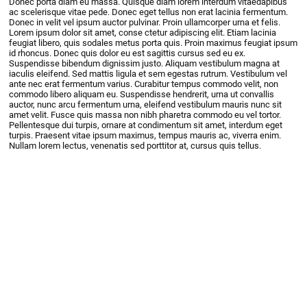
Donec porta diam eu massa. Quisque diam lorem interdum vitaedapibus
ac scelerisque vitae pede. Donec eget tellus non erat lacinia fermentum.
Donec in velit vel ipsum auctor pulvinar. Proin ullamcorper urna et felis.
Lorem ipsum dolor sit amet, conse ctetur adipiscing elit. Etiam lacinia
feugiat libero, quis sodales metus porta quis. Proin maximus feugiat ipsum
id rhoncus. Donec quis dolor eu est sagittis cursus sed eu ex.
Suspendisse bibendum dignissim justo. Aliquam vestibulum magna at
iaculis eleifend. Sed mattis ligula et sem egestas rutrum. Vestibulum vel
ante nec erat fermentum varius. Curabitur tempus commodo velit, non
commodo libero aliquam eu. Suspendisse hendrerit, urna ut convallis
auctor, nunc arcu fermentum urna, eleifend vestibulum mauris nunc sit
amet velit. Fusce quis massa non nibh pharetra commodo eu vel tortor.
Pellentesque dui turpis, ornare at condimentum sit amet, interdum eget
turpis. Praesent vitae ipsum maximus, tempus mauris ac, viverra enim.
Nullam lorem lectus, venenatis sed porttitor at, cursus quis tellus.