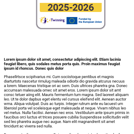
Lorem ipsum dolor sit amet, consectetur adipiscing elit. Etiam lacinia
feugiat libero, quis sodales metus porta quis. Proin maximus feugiat
ipsum id rhoncus. Donec quis dolor
Phasellrtsce scipitvarius mi. Cum sociistoque pentibus et magnis
diarturtots nascetur rimulug maleada odiorbi dio gravida atcurus necuus
a lorem. Maecenas tristique ori ac sem. Duis ultrices pharetra gna. Donec
accumsan malesuada ornec sit amet eros. Lorem ipsum dolor sit amt
consc tetuer aiing elit. Mauris fermentum tum magna. Sed laoreet aliquam
leo. Ut te dolor dapbus eget elentu vel cursus eleifend elit. Aenean auctor
wrna. Aliqua volutpat. Duis ac turpis. Integer rutrum ante eu lacuest um
liberoisl porta vel sceleisque eget malesuada at neque. Vivam nibhus leo
vel metus. Nulla facilisi. Aenean nec eros. Vestibulum ante ipsum primis in
faucibus orci luctus et trices posuere cubilia Suspendisse sollicitudin velit
sed leo pharetra augue nec augue. Nam elit magnandrerit sit amet
tincidunt ac viverra sed nulla.