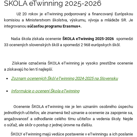
ŠKOLA eTwinning 2025-2026
Už 20 rokov je eTwinning podporovaný a financovaný Európskou
komisiou a Ministerstvom školstva, výskumu, vývoja a mládeže SR. Je
integrovanou
súčasťou programu Erasmus+.
Naša škola získala ocenenie
ŠKOLA eTwinning 2025-2026
spomedzi
33 ocenených slovenských škôl a spomedzi 2 968 európskych škôl.
Získanie označenia ŠKOLA eTwinning je vysoko prestížne ocenenie
a získavajú ho len tí najlepší.
Zoznam ocenených Škôl eTwinning 2024-2025 na Slovensku
Informácie o ocenení Škola eTwinning
Ocenenie ŠKOLA eTwinning nie je len uznaním osobného úspechu
jednotlivých učiteľov, ale znamená tiež uznanie a ocenenie za zapojenie sa,
angažovanosť a odhodlanie celého tímu učiteľov a vedenia školy. Nejde
o súťaž, ale skôr o postup z jednej úrovne na ďalšiu.
ŠKOLY eTwinning majú vedúce postavenie v eTwinningu a ich poslanie