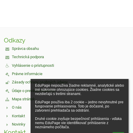
Odkazy
Správca obsahu
Technická podpora
Vyhlásenie o prístupnosti
Právne informácie
Zásady ochrany osobných údajov
EduPage nepoužíva žiadne reklamné, analytické alebo 
iné súkromie ohrozujúce cookies. Žiadne cookies sa 
Údaje o prevádzkovateľovi
nezdieľajú s tretími stranami.

Mapa stránok
EduPage používa iba 2 cookie – jedno nevyhnutné pre 
fungovanie prihlasovania. Toto je dočasné, po 
O nás
zatvorení prehliadača sa odstráni.

Kontakt
Druhé cookie zvyšuje bezpečnosť prihlásenia - vďaka 
nemu EduPage vie identifikovať prihlásenie z 
Novinky
neznámeho počítača.
Kontakt