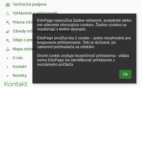
Technická podpora
Vyhlásenie o prístupnosti
EduPage nepoužíva žiadne reklamné, analytické alebo 
Právne informácie
iné súkromie ohrozujúce cookies. Žiadne cookies sa 
nezdieľajú s tretími stranami.

Zásady ochrany osobných údajov
EduPage používa iba 2 cookie – jedno nevyhnutné pre 
Údaje o prevádzkovateľovi
fungovanie prihlasovania. Toto je dočasné, po 
zatvorení prehliadača sa odstráni.

Mapa stránok
Druhé cookie zvyšuje bezpečnosť prihlásenia - vďaka 
O nás
nemu EduPage vie identifikovať prihlásenie z 
neznámeho počítača.
Kontakt
Ok
Novinky
Kontakt
Základná škola, Hrnčiarska 13, 066 22 Humenné
skola@zshrnche.edu.sk
0577754825
Hrnčiarska 13, 066 22 Humenné
06622 Humenné
Slovakia
Prihlásenie