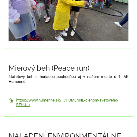
Mierový beh (Peace run)
štafetový beh s horiacou pochodňou aj v našom meste s 1. AK
Humenné
https://www.humenne.sk/.../HUMENNE-clenom-svetoveho-
BEHU.../
NALADENÍ ENVIRONMENTÁLNE...