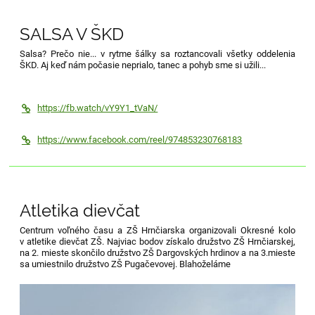
SALSA V ŠKD
Salsa? Prečo nie... v rytme šálky sa roztancovali všetky oddelenia
ŠKD. Aj keď nám počasie neprialo, tanec a pohyb sme si užili...
https://fb.watch/vY9Y1_tVaN/
https://www.facebook.com/reel/974853230768183
Atletika dievčat
Centrum voľného času a ZŠ Hrnčiarska organizovali Okresné kolo
v atletike dievčat ZŠ. Najviac bodov získalo družstvo ZŠ Hrnčiarskej,
na 2. mieste skončilo
družstvo ZŠ Dargovských hrdinov a na 3.mieste
sa umiestnilo družstvo ZŠ Pugačevovej. Blahoželáme