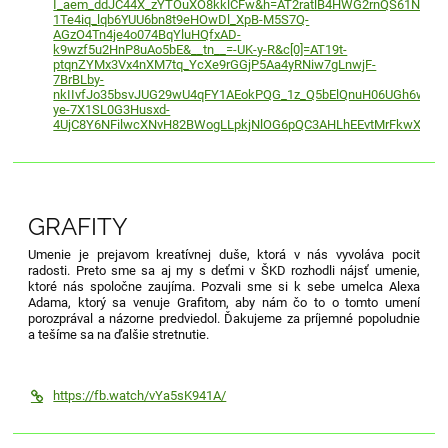
I_aem_ddJC44X_zYTOuXO8kklCFw&h=AT2ratlB4HWG2rnQS61NodOu
1Te4iq_lqb6YUU6bn8t9eHOwDl_XpB-M5S7Q-
AGzO4Tn4je4o074BqYluHQfxAD-
k9wzf5u2HnP8uAo5bE&__tn__=-UK-y-R&c[0]=AT19t-
ptqnZYMx3Vx4nXM7tq_YcXe9rGGjP5Aa4yRNiw7gLnwjF-
7BrBLby-
nkIIvfJo35bsvJUG29wU4qFY1AEokPQG_1z_Q5bElQnuH06UGh6wUw
ye-7X1SL0G3Husxd-
4UjC8Y6NFilwcXNvH82BWogLLpkjNlOG6pQC3AHLhEEvtMrFkwXUMq2
GRAFITY
Umenie je prejavom kreatívnej duše, ktorá v nás vyvoláva pocit
radosti. Preto sme sa aj my s deťmi v ŠKD rozhodli nájsť umenie,
ktoré nás spoločne zaujíma. Pozvali sme si k sebe umelca Alexa
Adama, ktorý sa venuje Grafitom, aby nám čo to o tomto umení
porozprával a názorne predviedol. Ďakujeme za príjemné popoludnie
a tešíme sa na ďalšie stretnutie.
https://fb.watch/vYa5sK941A/