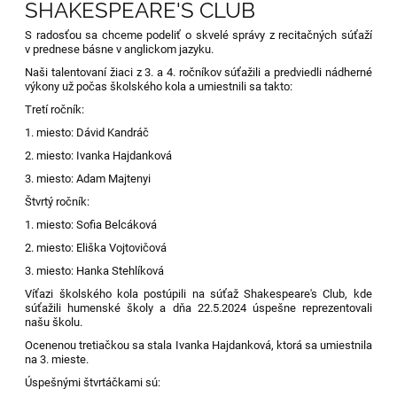
SHAKESPEARE'S CLUB
S radosťou sa chceme podeliť o skvelé správy z recitačných súťaží
v prednese básne v anglickom jazyku.
Naši talentovaní žiaci z 3. a 4. ročníkov súťažili a predviedli nádherné
výkony už počas školského kola a umiestnili sa takto:
Tretí ročník:
1. miesto: Dávid Kandráč
2. miesto: Ivanka Hajdanková
3. miesto: Adam Majtenyi
Štvrtý ročník:
1. miesto: Sofia Belcáková
2. miesto: Eliška Vojtovičová
3. miesto: Hanka Stehlíková
Víťazi školského kola postúpili na súťaž Shakespeare's Club, kde
súťažili humenské školy a dňa 22.5.2024 úspešne reprezentovali
našu školu.
Ocenenou tretiačkou sa stala Ivanka Hajdanková, ktorá sa umiestnila
na 3. mieste.
Úspešnými štvrtáčkami sú: