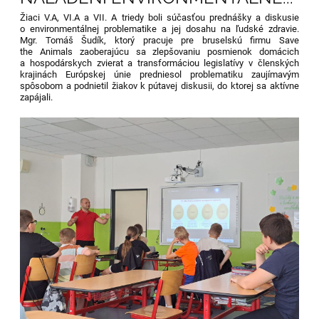
Žiaci V.A, VI.A a VII. A triedy boli súčasťou prednášky a diskusie
o environmentálnej problematike a jej dosahu na ľudské zdravie.
Mgr. Tomáš Šudík, ktorý pracuje pre bruselskú firmu Save
the Animals zaoberajúcu sa zlepšovaniu posmienok domácich
a hospodárskych zvierat a transformáciou legislatívy v členských
krajinách Európskej únie predniesol problematiku zaujímavým
spôsobom a podnietil žiakov k pútavej diskusii, do ktorej sa aktívne
zapájali.