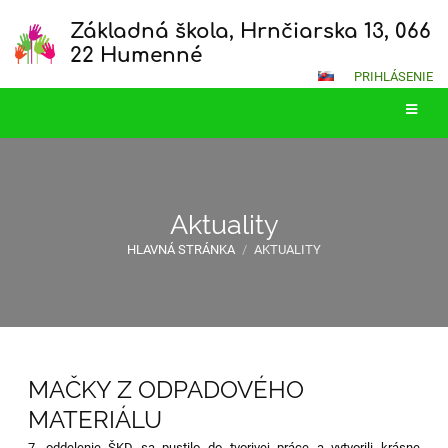
Základná škola, Hrnčiarska 13, 066
22 Humenné
PRIHLÁSENIE
Aktuality
HLAVNÁ STRÁNKA
/
AKTUALITY
Aktuality
MAČKY Z ODPADOVÉHO
MATERIÁLU
7. oddelenie ŠKD sa pustilo do tvorivej práce a vytvorili krásne