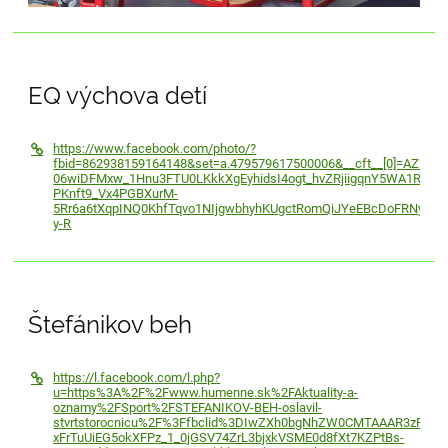
EQ výchova detí
https://www.facebook.com/photo/?
fbid=862938159164148&set=a.479579617500006&__cft__[0]=AZWw-
06wiDFMxw_1Hnu3FTU0LKkkXgEyhidsI4ogt_hvZRjiigqnY5WA1R1M1
PKnft9_Vx4PGBXurM-
5Rr6a6tXqpINQ0KhfTqvo1NIjgwbhyhKUgctRomQiJYeEBcDoFRNylRV
y-R
Štefánikov beh
https://l.facebook.com/l.php?
u=https%3A%2F%2Fwww.humenne.sk%2FAktuality-a-
oznamy%2FSport%2FSTEFANIKOV-BEH-oslavil-
stvrtstorocnicu%2F%3Ffbclid%3DIwZXh0bgNhZW0CMTAAAR3zP-
xFrTuUiEG5okXFPz_1_0jGSV74ZrL3bjxkVSME0d8fXt7KZPtBs-