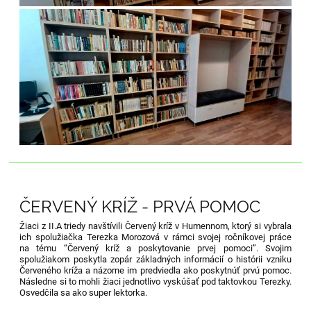
ČERVENÝ KRÍŽ - PRVÁ POMOC
Žiaci z II.A triedy navštívili Červený kríž v Humennom, ktorý si vybrala
ich spolužiačka Terezka Morozová v rámci svojej ročníkovej práce
na tému “Červený kríž a poskytovanie prvej pomoci”. Svojim
spolužiakom poskytla zopár základných informácií o histórii vzniku
Červeného kríža a názorne im predviedla ako poskytnúť prvú pomoc.
Následne si to mohli žiaci jednotlivo vyskúšať pod taktovkou Terezky.
Osvedčila sa ako super lektorka.