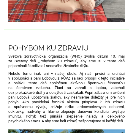
POHYBOM KU ZDRAVIU
Svetová zdravotnícka organizácia (WHO) zvolila dátum 10. máj
za Svetový deň „Pohybom ku zdraviu“, aby sme si v tento deň
pripomínali škodlivosť sedavého životného štýlu.
Nebolo tomu inak ani v našej škole. Aj naši prváci a druháci
v spolupráci s pani Lobovou z RÚVZ sa radi pripojili k tejto iniciatíve
a oslávili tento deň spoločnou aktívnou športovou činnosťou
na čerstvom vzduchu. Žiaci sa zahrali s loptou, zabehali
cez prekážkové dráhy a do sýtosti zaskákali. Popri zábavnom cvičení
pani Lobová upozornila žiakov, aký nesmierne dôležitý je pre nich
pohyb. Ako pravidelná fyzická aktivita prispieva k ich zdraviu
a správnemu vývoju, znižuje riziko srdcovocievnych ochorení,
cukrovky, nadváhy a hlavne zlepšuje duševnú kondíciu, zvyšuje
imunitu. Pohyb tiež prináša zlepšenie nálady a celkového
psychického stavu. A aby sme boli zdraví, zašportujeme si každý deň.