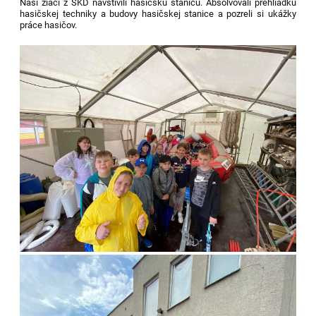
Naši žiaci z ŠKD navštívili hasičskú stanicu. Absolvovali prehliadku
hasičskej techniky a budovy hasičskej stanice a pozreli si ukážky
práce hasičov.