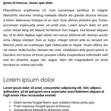
ipsum id rhoncus. Donec quis dolor
Phasellrtsce scipitvarius mi. Cum sociistoque pentibus et magnis
diarturtots nascetur rimulug maleada odiorbi dio gravida atcurus necuus
a lorem. Maecenas tristique ori ac sem. Duis ultrices pharetra gna. Donec
accumsan malesuada ornec sit amet eros. Lorem ipsum dolor sit amt
consc tetuer aiing elit. Mauris fermentum tum magna. Sed laoreet aliquam
leo. Ut te dolor dapbus eget elentu vel cursus eleifend elit. Aenean auctor
wrna. Aliqua volutpat. Duis ac turpis. Integer rutrum ante eu lacuest um
liberoisl porta vel sceleisque eget malesuada at neque. Vivam nibhus leo
vel metus. Nulla facilisi. Aenean nec eros. Vestibulum ante ipsum primis in
faucibus orci luctus et trices posuere cubilia Suspendisse sollicitudin velit
sed leo pharetra augue nec augue. Nam elit magnandrerit sit amet
tincidunt ac viverra sed nulla.
Lorem ipsum dolor
Lorem ipsum dolor sit amet, consectetur adipisicing elit. Sint, adipisci,
quibusdam, ad ab quisquam esse aspernatur exercitationem aliquam at
fugit omnis vitae recusandae eveniet.
Etiam lacinia feugiat libero, quis sodales metus porta quis
Proin maximus feugiat ipsum id rhoncus
Suspendisse bibendum dignissim justo