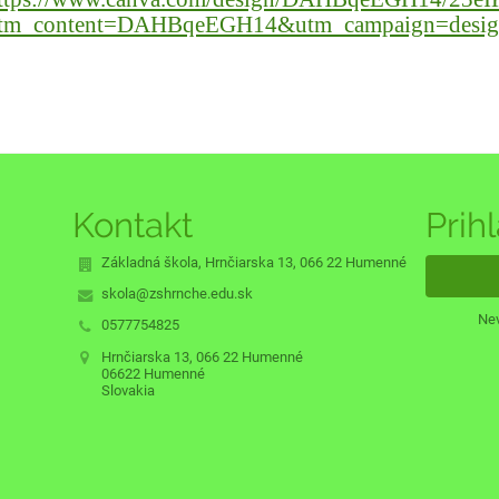
tm_content=DAHBqeEGH14&utm_campaign=design
Kontakt
Prih
Základná škola, Hrnčiarska 13, 066 22 Humenné
skola@zshrnche.edu.sk
Nev
0577754825
Hrnčiarska 13, 066 22 Humenné
06622 Humenné
Slovakia