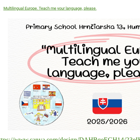
Multilingual Europe. Teach me your language, please.
ttps://www.canva.com/design/DAHBqeEGH14/23