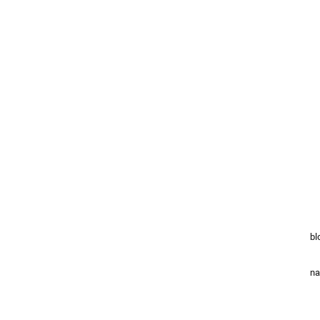
Pr
bl
Št
na
Pr