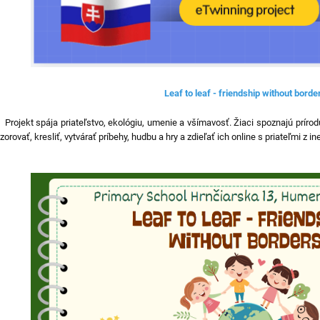
Leaf to leaf - friendship without borde
ojekt spája priateľstvo, ekológiu, umenie a všímavosť. Žiaci spoznajú príro
zorovať, kresliť, vytvárať príbehy, hudbu a hry a zdieľať ich online s priateľmi z inej