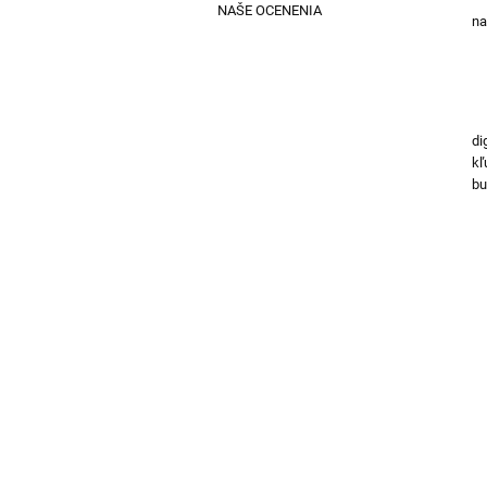
NAŠE OCENENIA
na
Pr
di
kľ
bu