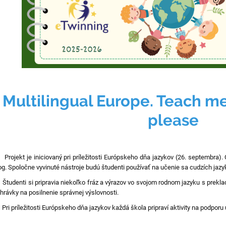
Multilingual Europe. Teach m
please
ojekt je iniciovaný pri príležitosti Európskeho dňa jazykov (26. septembra). C
og. Spoločne vyvinuté nástroje budú študenti používať na učenie sa cudzích ja
udenti si pripravia niekoľko fráz a výrazov vo svojom rodnom jazyku s prekladm
hrávky na posilnenie správnej výslovnosti.
i príležitosti Európskeho dňa jazykov každá škola pripraví aktivity na podporu 