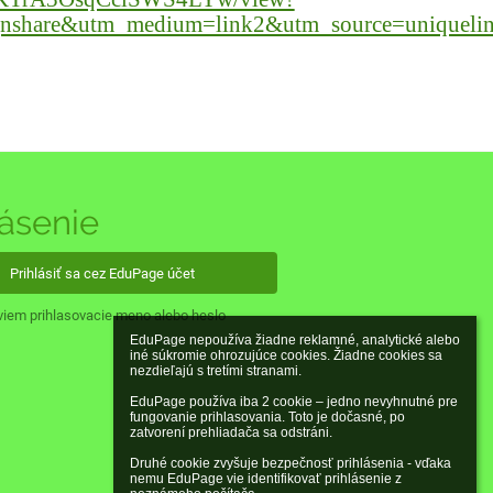
share&utm_medium=link2&utm_source=uniquelin
lásenie
Prihlásiť sa cez EduPage účet
iem prihlasovacie meno alebo heslo
EduPage nepoužíva žiadne reklamné, analytické alebo 
iné súkromie ohrozujúce cookies. Žiadne cookies sa 
nezdieľajú s tretími stranami.

EduPage používa iba 2 cookie – jedno nevyhnutné pre 
fungovanie prihlasovania. Toto je dočasné, po 
zatvorení prehliadača sa odstráni.

Druhé cookie zvyšuje bezpečnosť prihlásenia - vďaka 
nemu EduPage vie identifikovať prihlásenie z 