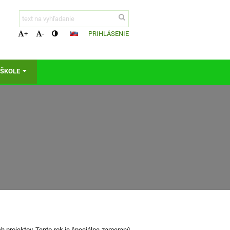
PRIHLÁSENIE
+
-
 ŠKOLE
rojektov. Tento rok je špeciálne zameraný