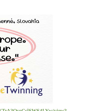
eIKTrA3OsqCclSWS4LYw/view?