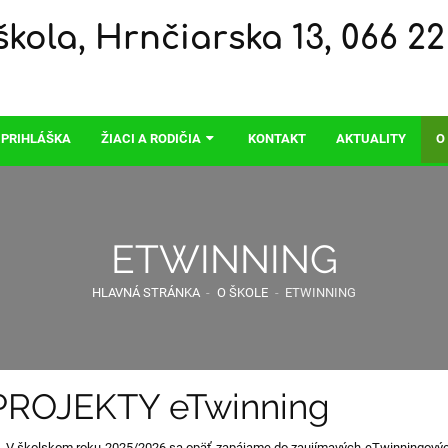
kola, Hrnčiarska 13, 066 22
 PRIHLÁŠKA
ŽIACI A RODIČIA
KONTAKT
AKTUALITY
O
ETWINNING
HLAVNÁ STRÁNKA
-
O ŠKOLE
-
ETWINNING
PROJEKTY eTwinning
školskom roku 2025/2026 sa opäť zapájame do zaujímavých eTwinningových p