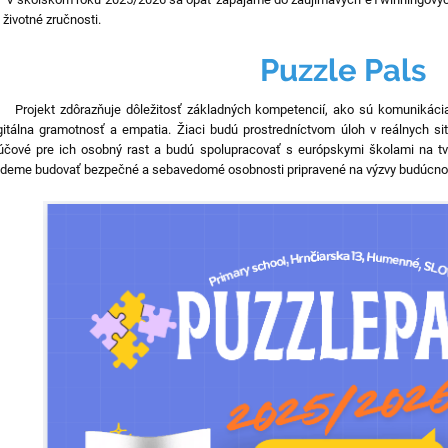
 životné zručnosti.
Puzzle Pals
ojekt zdôrazňuje dôležitosť základných kompetencií, ako sú komunikácia, s
gitálna gramotnosť a empatia. Žiaci budú prostredníctvom úloh v reálnych sit
účové pre ich osobný rast a budú spolupracovať s európskymi školami na tvo
deme budovať bezpečné a sebavedomé osobnosti pripravené na výzvy budúcnos