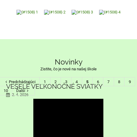
Novinky
Zistite, čo je nové na našej škole
Predchádzajúci
1
2
3
4
5
6
7
8
9
VESELÉ VEĽKONOČNÉ SVIATKY
10
Ďalší
2. 4. 2026