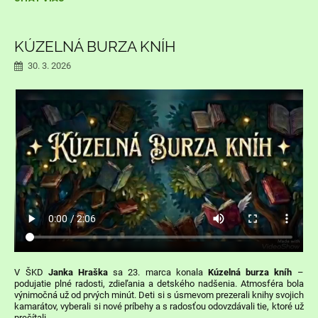
UČITEĽOV:
KÚZELNÁ BURZA KNÍH
30. 3. 2026
V ŠKD
Janka Hraška
sa 23. marca konala
Kúzelná burza kníh
–
podujatie plné radosti, zdieľania a detského nadšenia. Atmosféra bola
výnimočná už od prvých minút. Deti si s úsmevom prezerali knihy svojich
kamarátov, vyberali si nové príbehy a s radosťou odovzdávali tie, ktoré už
prečítali.