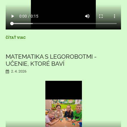
VESELÉ
ČÍTAŤ VIAC
VEĽKONOČNÉ
SVIATKY:
MATEMATIKA S LEGOROBOTMI -
UČENIE, KTORÉ BAVÍ
2. 4. 2026