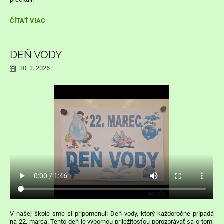
KÚZELNÁ
ČÍTAŤ VIAC
BURZA
KNÍH:
DEŇ VODY
30. 3. 2026
V našej škole sme si pripomenuli Deň vody, ktorý každoročne pripadá
na 22. marca. Tento deň je výbornou príležitosťou porozprávať sa o tom,