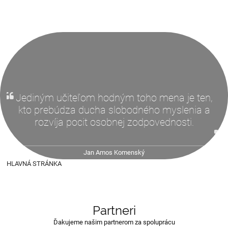
Keď chceme byť múdri a s nami celý svet,
učme ľudí. Učiť nie, aby sme učili, ale aby
vedeli. Vedieť nie, aby vedeli, ale aby položili
ruku k činu
Jan Amos Komenský
HLAVNÁ STRÁNKA
Partneri
Ďakujeme našim partnerom za spoluprácu