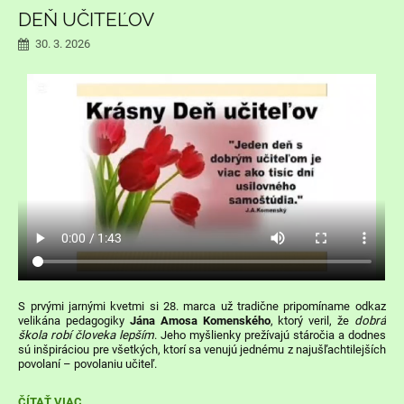
UČITEĽOV:
DEŇ UČITEĽOV
30. 3. 2026
S prvými jarnými kvetmi si 28. marca už tradične pripomíname odkaz
velikána pedagogiky
Jána Amosa Komenského
, ktorý veril, že
dobrá
škola robí človeka lepším
. Jeho myšlienky prežívajú stáročia a dodnes
sú inšpiráciou pre všetkých, ktorí sa venujú jednému z najušľachtilejších
povolaní – povolaniu učiteľ.
DEŇ
ČÍTAŤ VIAC