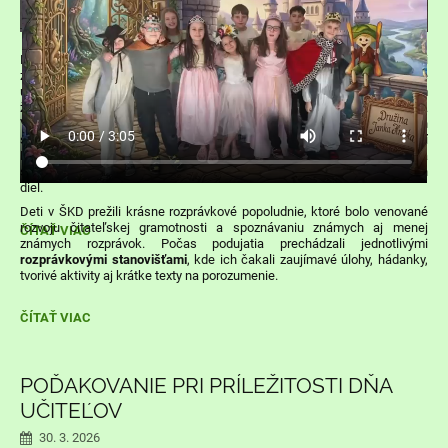
Fantázia detí nemá hranice – a už vôbec nie vtedy, keď sa deti
zapozerajú svojimi
očami do vesmíru
. Aj tento rok sa na našej škole
uskutočnilo školské kolo výtvarnej súťaže
Vesmír očami detí
, v ktorom
žiaci prejavili svoju tvorivosť, predstavivosť a odvahu snívať vo veľkom.
Vytvorili nádherné práce plné planét, galaxií, rakiet, mimozemských
svetov aj vlastných originálnych príbehov. Odborná porota v zložení
Mgr. Jitka Fiľová, Mgr. Barbora Porvazník a Mgr. Mária Astrabová mala
skutočne náročnú úlohu – vybrať tie najkrajšie z množstva výnimočných
diel.
Deti v ŠKD prežili krásne rozprávkové popoludnie, ktoré bolo venované
rozvoju čitateľskej gramotnosti a spoznávaniu známych aj menej
VESMÍR
ČÍTAŤ VIAC
známych rozprávok. Počas podujatia prechádzali jednotlivými
OČAMI
rozprávkovými stanovišťami
, kde ich čakali zaujímavé úlohy, hádanky,
DETÍ:
tvorivé aktivity aj krátke texty na porozumenie.
Z
ČÍTAŤ VIAC
ROZPRÁVKY
DO
ROZPRÁVKY
–
POĎAKOVANIE PRI PRÍLEŽITOSTI DŇA
POPOLUDNIE
UČITEĽOV
PLNÉ
FANTÁZIE
A
30. 3. 2026