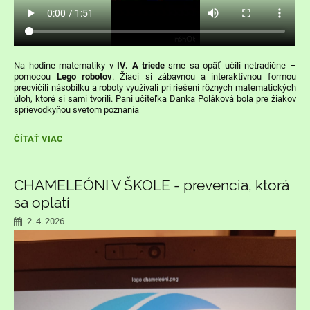
Na hodine matematiky v
IV
.
A triede
sme sa opäť učili netradične –
pomocou
Lego robotov
. Žiaci si zábavnou a interaktívnou formou
precvičili násobilku a roboty využívali pri riešení rôznych matematických
úloh, ktoré si sami tvorili. Pani učiteľka Danka Poláková bola pre žiakov
sprievodkyňou svetom poznania
MATEMATIKA
ČÍTAŤ VIAC
S
LEGOROBOTMI
-
UČENIE,
CHAMELEÓNI V ŠKOLE - prevencia, ktorá
KTORÉ
sa oplatí
BAVÍ:
2. 4. 2026