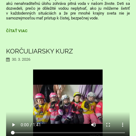
akú nenahraditeľnú úlohu zohráva pitná voda v našom živote. Deti sa
dozvedeli, prečo je dôležité vodou neplytvať, ako ju môžeme šetriť
v každodenných situáciách a že pre mnohé krajiny sveta nie je
samozrejmosťou mať prístup k čistej, bezpečnej vode.
DEŇ
ČÍTAŤ VIAC
VODY:
KORČULIARSKY KURZ
30. 3. 2026