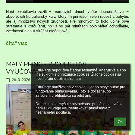
Naši prváčikovia zažili v marcových dňoch veľké dobrodružstvo –
absolvovali kurčuliarsky kurz, ktorý im priniesol nielen radosť z pohybu,
ale aj množstvo nových zručností. Pre mnohých to bolo úplne prvé
stretnutie s korčuľami, no už po pár minútach bolo vidieť odhodlanie,
zvedavosť a chuť skúšať niečo nové.
KORČULIARSKY
ČÍTAŤ VIAC
KURZ:
MALÝ PRINC - PROJEKTOVÉ
VYUČOVANIE
EduPage nepoužíva žiadne reklamné, analytické alebo 
iné súkromie ohrozujúce cookies. Žiadne cookies sa 
nezdieľajú s tretími stranami.

26. 3. 2026
EduPage používa iba 2 cookie – jedno nevyhnutné pre 
fungovanie prihlasovania. Toto je dočasné, po 
zatvorení prehliadača sa odstráni.

Druhé cookie zvyšuje bezpečnosť prihlásenia - vďaka 
nemu EduPage vie identifikovať prihlásenie z 
neznámeho počítača.
Ok