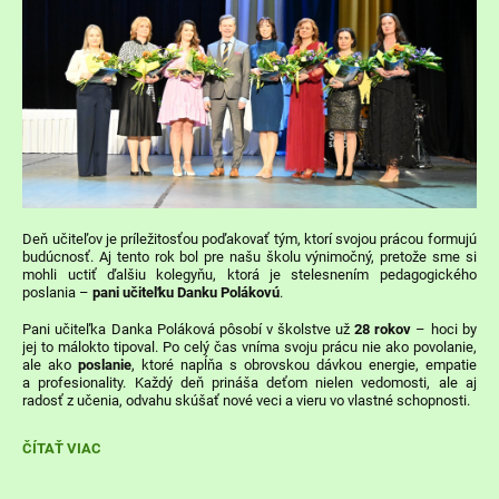
Deň učiteľov je príležitosťou poďakovať tým, ktorí svojou prácou formujú
budúcnosť. Aj tento rok bol pre našu školu výnimočný, pretože sme si
mohli uctiť ďalšiu kolegyňu, ktorá je stelesnením pedagogického
poslania –
pani učiteľku Danku Polákovú
.
Pani učiteľka Danka Poláková pôsobí v školstve už
28 rokov
– hoci by
jej to málokto tipoval. Po celý čas vníma svoju prácu nie ako povolanie,
ale ako
poslanie
, ktoré napĺňa s obrovskou dávkou energie, empatie
a profesionality. Každý deň prináša deťom nielen vedomosti, ale aj
radosť z učenia, odvahu skúšať nové veci a vieru vo vlastné schopnosti.
POĎAKOVANIE
ČÍTAŤ VIAC
PRI
PRÍLEŽITOSTI
DŇA