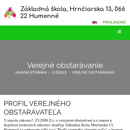
Základná škola, Hrnčiarska 13, 066
22 Humenné
PRIHLÁSENIE
Verejné obstarávanie
HLAVNÁ STRÁNKA
/
O ŠKOLE
/
VEREJNÉ OBSTARÁVANIE
PROFIL VEREJNÉHO
Verejné
OBSTARÁVATEĽA
obstarávanie
V zmysle zákona č. 25/2006 Z.z. o verejnom obstarávaní a o zmene a
doplnení niektorých zákonov zriaďuje Základná škola, Hrnčiarska 13,
Humenné na webovom sídle svoj "Profil verejného obstarávateľa", v ktorom