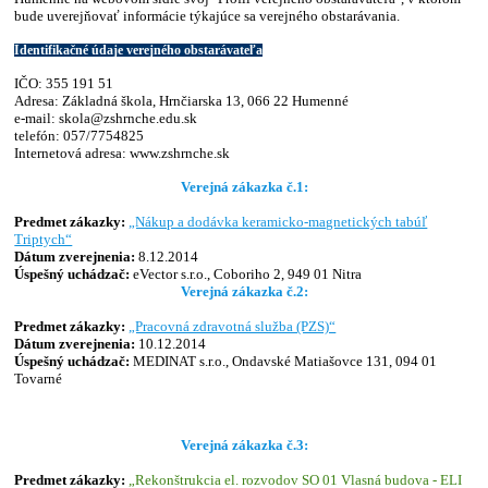
bude uverejňovať informácie týkajúce sa verejného obstarávania.
Identifikačné údaje verejného obstarávateľa
IČO: 355 191 51
Adresa: Základná škola, Hrnčiarska 13, 066 22 Humenné
e-mail: skola@zshrnche.edu.sk
telefón: 057/7754825
Internetová adresa: www.zshrnche.sk
Verejná zákazka č.1:
Predmet zákazky:
„Nákup a dodávka keramicko-magnetických tabúľ
Triptych“
Dátum zverejnenia:
8.12.2014
Úspešný uchádzač:
eVector s.r.o., Coboriho 2, 949 01 Nitra
Verejná zákazka č.2:
Predmet zákazky:
„Pracovná zdravotná služba (PZS)“
Dátum zverejnenia:
10.12.2014
Úspešný uchádzač:
MEDINAT s.r.o., Ondavské Matiašovce 131, 094 01
Tovarné
Verejná zákazka č.3:
Predmet zákazky:
„Rekonštrukcia el. rozvodov SO 01 Vlasná budova - ELI