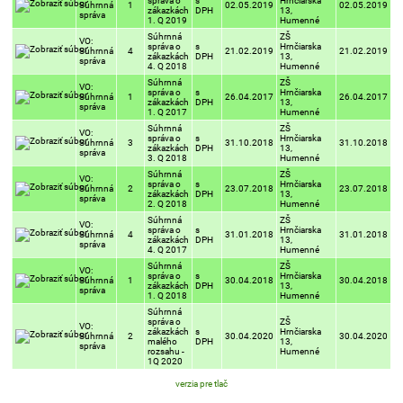
správa o
s
Hrnčiarska
Súhrnná
1
02.05.2019
02.05.2019
zákazkách
DPH
13,
správa
1. Q 2019
Humenné
Súhrnná
ZŠ
VO:
správa o
s
Hrnčiarska
Súhrnná
4
21.02.2019
21.02.2019
zákazkách
DPH
13,
správa
4. Q 2018
Humenné
Súhrnná
ZŠ
VO:
správa o
s
Hrnčiarska
Súhrnná
1
26.04.2017
26.04.2017
zákazkách
DPH
13,
správa
1. Q 2017
Humenné
Súhrnná
ZŠ
VO:
správa o
s
Hrnčiarska
Súhrnná
3
31.10.2018
31.10.2018
zákazkách
DPH
13,
správa
3. Q 2018
Humenné
Súhrnná
ZŠ
VO:
správa o
s
Hrnčiarska
Súhrnná
2
23.07.2018
23.07.2018
zákazkách
DPH
13,
správa
2. Q 2018
Humenné
Súhrnná
ZŠ
VO:
správa o
s
Hrnčiarska
Súhrnná
4
31.01.2018
31.01.2018
zákazkách
DPH
13,
správa
4. Q 2017
Humenné
Súhrnná
ZŠ
VO:
správa o
s
Hrnčiarska
Súhrnná
1
30.04.2018
30.04.2018
zákazkách
DPH
13,
správa
1. Q 2018
Humenné
Súhrnná
správa o
ZŠ
VO:
zákazkách
s
Hrnčiarska
Súhrnná
2
30.04.2020
30.04.2020
malého
DPH
13,
správa
rozsahu -
Humenné
1Q 2020
verzia pre tlač