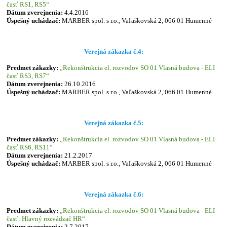
časť RS1, RS5“
Dátum zverejnenia:
4.4.2016
Úspešný uchádzač:
MARBER spol. s r.o., Vaľaškovská 2, 066 01 Humenné
Verejná zákazka č.4:
Predmet zákazky:
„Rekonštrukcia el. rozvodov SO 01 Vlasná budova - ELI
časť RS3, RS7“
Dátum zverejnenia:
26.10.2016
Úspešný uchádzač:
MARBER spol. s r.o., Vaľaškovská 2, 066 01 Humenné
Verejná zákazka č.5:
Predmet zákazky:
„Rekonštrukcia el. rozvodov SO 01 Vlasná budova - ELI
časť RS6, RS11“
Dátum zverejnenia:
21.2.2017
Úspešný uchádzač:
MARBER spol. s r.o., Vaľaškovská 2, 066 01 Humenné
Verejná zákazka č.6:
Predmet zákazky:
„Rekonštrukcia el. rozvodov SO 01 Vlasná budova - ELI
časť: Hlavný rozvádzač HR
“
Dátum zverejnenia:
2.7.2017