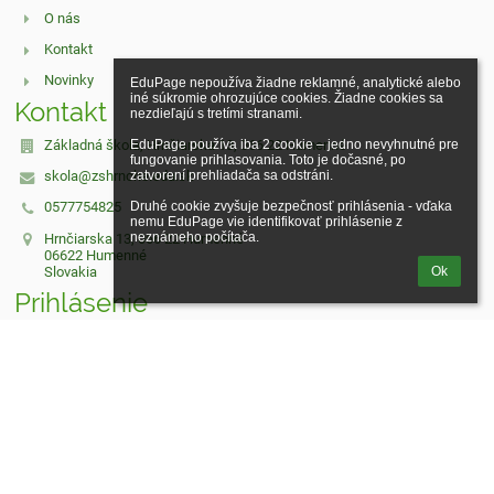
O nás
Kontakt
Novinky
EduPage nepoužíva žiadne reklamné, analytické alebo 
iné súkromie ohrozujúce cookies. Žiadne cookies sa 
Kontakt
nezdieľajú s tretími stranami.

Základná škola, Hrnčiarska 13, 066 22 Humenné
EduPage používa iba 2 cookie – jedno nevyhnutné pre 
fungovanie prihlasovania. Toto je dočasné, po 
skola@zshrnche.edu.sk
zatvorení prehliadača sa odstráni.

Druhé cookie zvyšuje bezpečnosť prihlásenia - vďaka 
0577754825
nemu EduPage vie identifikovať prihlásenie z 
neznámeho počítača.
Hrnčiarska 13, 066 22 Humenné
06622 Humenné
Slovakia
Ok
Prihlásenie
Prihlásiť sa cez EduPage účet
Neviem prihlasovacie meno alebo heslo