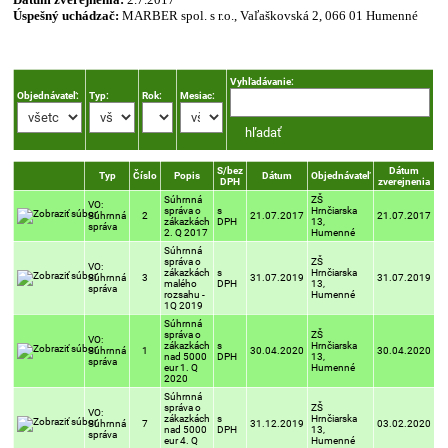
Úspešný uchádzač:
MARBER spol. s r.o., Vaľaškovská 2, 066 01 Humenné
Vyhľadávanie:
Objednávateľ:
Typ:
Rok:
Mesiac:
S/bez
Dátum
Typ
Číslo
Popis
Dátum
Objednávateľ
DPH
zverejnenia
Súhrnná
ZŠ
VO:
správa o
s
Hrnčiarska
Súhrnná
2
21.07.2017
21.07.2017
zákazkách
DPH
13,
správa
2. Q 2017
Humenné
Súhrnná
správa o
ZŠ
VO:
zákazkách
s
Hrnčiarska
Súhrnná
3
31.07.2019
31.07.2019
malého
DPH
13,
správa
rozsahu -
Humenné
1Q 2019
Súhrnná
správa o
ZŠ
VO:
zákazkách
s
Hrnčiarska
Súhrnná
1
30.04.2020
30.04.2020
nad 5000
DPH
13,
správa
eur 1. Q
Humenné
2020
Súhrnná
správa o
ZŠ
VO:
zákazkách
s
Hrnčiarska
Súhrnná
7
31.12.2019
03.02.2020
nad 5000
DPH
13,
správa
eur 4. Q
Humenné