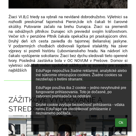
Žiaci VI.B,C triedy sa vybrali na nevídané dobrodružstvo. Výletnici sa
rozhodli preskúmať tajomstvá Pienin,kde ich čakali tri čarovné
skúšky. Putovanie začalo na brehu Dunajca. Žiaci sa premenili
na odvážnych pltníkov. Dunajec ich previedol svojím kráľovstvom.
Večer ich v penzióne Pltník čakala opekačka pri praskajúcom ohni.
Druhý deň ich cesta zaviedla do tajomnej Belianskej jaskyne.
V podzemných chodbách obdivovali ligotavé stalaktity. Na záver
výpravy si pozreli históriu Ľubovnianskeho hradu. Na nádvorí ich
čakalo vystúpenie sokoliarov. Žiaci bez dychu sledovali tieto operené
tvory. Posledná zastávka bola v OC NOVUM v Prešove. Domov si
vyletnici odnášali nielen spoločné zážitky,ale aj suveníry pre svojich
najbližších
EduPage nepoužíva žiadne reklamné, analytické alebo 
iné súkromie ohrozujúce cookies. Žiadne cookies sa 
nezdieľajú s tretími stranami.

EduPage používa iba 2 cookie – jedno nevyhnutné pre 
fungovanie prihlasovania. Toto je dočasné, po 
zatvorení prehliadača sa odstráni.

ZÁŽITKOVÉ VYUČOVANIE A
Druhé cookie zvyšuje bezpečnosť prihlásenia - vďaka 
STREDOVEKÝ TANEC
nemu EduPage vie identifikovať prihlásenie z 
neznámeho počítača.
Ok