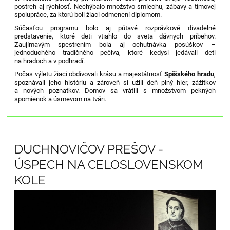
postreh aj rýchlosť. Nechýbalo množstvo smiechu, zábavy a tímovej
spolupráce, za ktorú boli žiaci odmenení diplomom.
Súčasťou programu bolo aj pútavé rozprávkové divadelné
predstavenie, ktoré deti vtiahlo do sveta dávnych príbehov.
Zaujímavým spestrením bola aj ochutnávka posúškov –
jednoduchého tradičného pečiva, ktoré kedysi jedávali deti
na hradoch a v podhradí.
Počas výletu žiaci obdivovali krásu a majestátnosť
Spišského hradu
,
spoznávali jeho históriu a zároveň si užili deň plný hier, zážitkov
a nových poznatkov. Domov sa vrátili s množstvom pekných
spomienok a úsmevom na tvári.
DUCHNOVIČOV PREŠOV -
ÚSPECH NA CELOSLOVENSKOM
KOLE