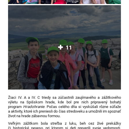
11
Žiaci IV. A a IV. C triedy sa zúčastnili zaujímavého a zážitkového
výletu na Spišskom hrade, kde bol pre nich pripravený bohatý
program
Hradohranie
. Počas celého dňa si vyskúšali rôzne súťaže
a aktivity, ktoré ich preniesli do čias stredoveku a umožnili im spoznať
život na hrade zábavnou formou.
Veľkým zážitkom bola streľba z luku, beh cez živé prekážky
či historické pexeso, pri ktorom si deti preverili svoje vedomosti,