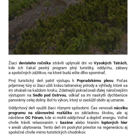
Žiaci
deviateho ročníka
strávili uplynulé dni vo
Vysokých Tatrách
,
kde ich čakal pestrý program plný turistiky, oddychu, zábavy
a spoločných zážitkov, na ktoré budú ešte dlho spomínať.
Prvý turistický deň patril výstupu k
Popradskému plesu
. Počas
príjemnej túry si žiaci užili krásu tatranskej prírody a výhľady, ktoré sa
im otvárali na každom kroku. Zdatnejší pokračovali ďalej náročnejším
výstupom na
Sedlo pod Ostrvou
, odkiaľ sa im naskytli dychberúce
panorámy celej doliny. Bol to výkon, ktorý si zaslúžil obdiv aj uznanie.
Oddychový deň využili žiaci rôznymi spôsobmi. Čas venovali
nácviku
programu na slávnostnú rozlúčku
so základnou školou, ale aj
návšteve
OC Fórum
, kde si mohli oddýchnuť a doplniť energiu. Voľné
chvíle trávili relaxovaním v
bazéne
alebo hraním
loptových hier
v areáli ubytovania. Tento deň im poskytol priestor na regeneráciu aj
spoločné chvíle mimo turistických chodníkov.