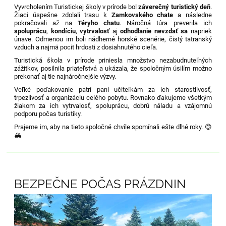
Vyvrcholením Turistickej školy v prírode bol
záverečný turistický deň
.
Žiaci úspešne zdolali trasu k
Zamkovského chate
a následne
pokračovali až na
Téryho chatu
. Náročná túra preverila ich
spoluprácu
,
kondíciu
,
vytrvalosť
aj
odhodlanie nevzdať sa
napriek
únave. Odmenou im boli nádherné horské scenérie, čistý tatranský
vzduch a najmä pocit hrdosti z dosiahnutého cieľa.
Turistická škola v prírode priniesla množstvo nezabudnuteľných
zážitkov, posilnila priateľstvá a ukázala, že spoločným úsilím možno
prekonať aj tie najnáročnejšie výzvy.
Veľké poďakovanie patrí pani učiteľkám za ich starostlivosť,
trpezlivosť a organizáciu celého pobytu. Rovnako ďakujeme všetkým
žiakom za ich vytrvalosť, spoluprácu, dobrú náladu a vzájomnú
podporu počas turistiky.
Prajeme im, aby na tieto spoločné chvíle spomínali ešte dlhé roky. 😊
🏔️
BEZPEČNE POČAS PRÁZDNIN