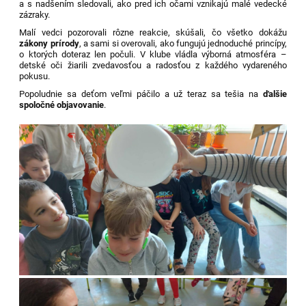
a s nadšením sledovali, ako pred ich očami vznikajú malé vedecké
zázraky.
Malí vedci pozorovali rôzne reakcie, skúšali, čo všetko dokážu
zákony prírody
, a sami si overovali, ako fungujú jednoduché princípy,
o ktorých doteraz len počuli. V klube vládla výborná atmosféra –
detské oči žiarili zvedavosťou a radosťou z každého vydareného
pokusu.
Popoludnie sa deťom veľmi páčilo a už teraz sa tešia na
ďalšie
spoločné objavovanie
.