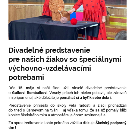
Divadelné predstavenie
pre našich žiakov so špeciálnymi
výchovno-vzdelávacími
potrebami
Dňa
15. mája
si naši žiaci užili skvelé divadelné predstavenie
o
Guľkovi Bombuľkovi
. Veselý príbeh ich nielen pobavil, ale zároveň
im pripomenul, aké dôležité je
pomáhať si a byť k sebe dobrí
.
Predstavenie prinieslo do školy veľa radosti a žiaci prichádzali
do tried s úsmevom na tvári – aj vďaka tomu, že sa už pomaly blíži
koniec školského roka a atmosféra je čoraz uvoľnenejšia.
Za sprostredkovanie tohto pekného zážitku ďakuje
Školský podporný
tím !