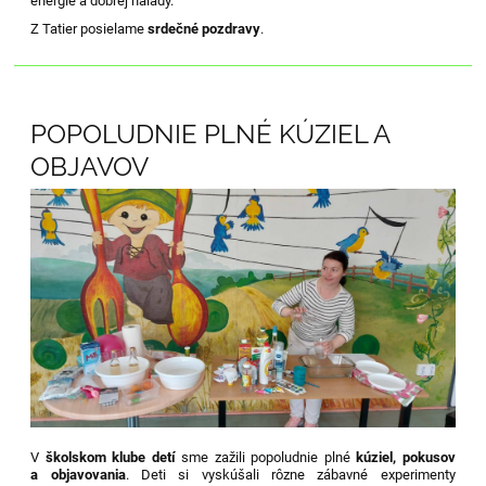
energie a dobrej nálady.
Z Tatier posielame
srdečné pozdravy
.
POPOLUDNIE PLNÉ KÚZIEL A
OBJAVOV
V
školskom klube detí
sme zažili popoludnie plné
kúziel, pokusov
a objavovania
. Deti si vyskúšali rôzne zábavné experimenty