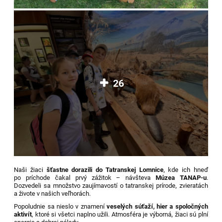
26
Naši žiaci
šťastne dorazili do Tatranskej Lomnice
, kde ich hneď
po príchode čakal prvý zážitok – návšteva
Múzea TANAP-u
.
Dozvedeli sa množstvo zaujímavostí o tatranskej prírode, zvieratách
a živote v našich veľhorách.
Popoludnie sa nieslo v znamení
veselých súťaží, hier a spoločných
aktivít
, ktoré si všetci naplno užili. Atmosféra je výborná, žiaci sú plní