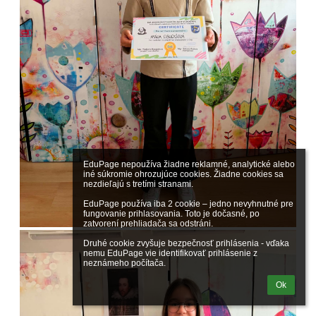
EduPage nepoužíva žiadne reklamné, analytické alebo 
iné súkromie ohrozujúce cookies. Žiadne cookies sa 
nezdieľajú s tretími stranami.

EduPage používa iba 2 cookie – jedno nevyhnutné pre 
fungovanie prihlasovania. Toto je dočasné, po 
zatvorení prehliadača sa odstráni.

Druhé cookie zvyšuje bezpečnosť prihlásenia - vďaka 
nemu EduPage vie identifikovať prihlásenie z 
neznámeho počítača.
Ok