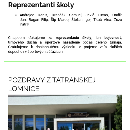
Reprezentanti školy
Andrejco Denis,
Drančák Samuel,
Jevič Lucas,
Ondík
Ján,
Ragan Filip,
Šip Marco,
Štefan Igor,
Tkáč Alex,
Zužo
Patrik
Chlapcom ďakujeme za
reprezentáciu školy
, ich
bojovnosť
,
tímového ducha
a
športové nasadenie
počas celého turnaja.
Gratulujeme k dosiahnutému výsledku a prajeme veľa ďalších
úspechov v športových súťažiach
POZDRAVY Z TATRANSKEJ
LOMNICE