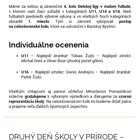
Máme za sebou aj záverečné
4. kolo Detskej ligy v malom futbale
,
v ktorom naši žiaci súťažili v kategóriách
U11, U14 a U16
. Naši
futbalisti predviedli výborné výkony a vo všetkých troch kategóriách
obsadili
1. miesto
. Tým si zároveň vybojovali
postup
na celoslovenské kolo
, ktoré sa uskutoční v Banskej Bystrici.
Individuálne ocenenia
U11
–
Najlepší brankár:
Tobias Žužo –
Najlepší strelci:
Michal Greš a Oliver Boor (zhodný počet gólov)
U16
–
Najlepší strelec:
Denis Andrejco –
Najlepší brankár:
Patrik Žužo
Všetkým chlapcom aj pánovi učiteľovi Miroslavovi Porvazníkovi
srdečne
gratulujeme
k výborným výsledkom a ďakujeme za
vzornú
reprezentáciu školy
. Na celoslovenskom kole im budeme držať palce
a prajeme veľa ďalších športových úspechov.
DRUHÝ DEŇ ŠKOLY V PRÍRODE –