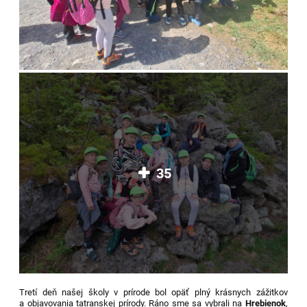
35
Tretí deň našej školy v prírode bol opäť plný krásnych zážitkov
a objavovania tatranskej prírody. Ráno sme sa vybrali na
Hrebienok
,