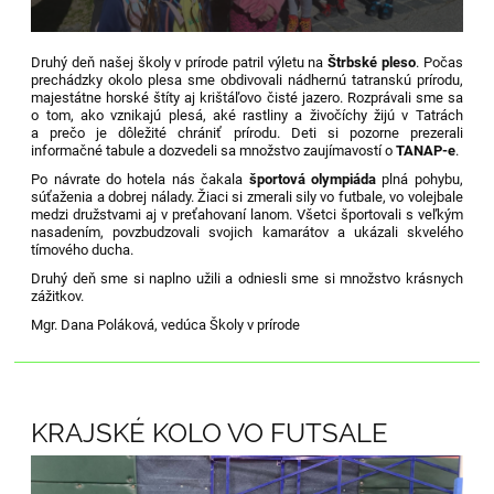
Druhý deň našej školy v prírode patril výletu na
Štrbské pleso
. Počas
prechádzky okolo plesa sme obdivovali nádhernú tatranskú prírodu,
majestátne horské štíty aj krištáľovo čisté jazero. Rozprávali sme sa
o tom, ako vznikajú plesá, aké rastliny a živočíchy žijú v Tatrách
a prečo je dôležité chrániť prírodu. Deti si pozorne prezerali
informačné tabule a dozvedeli sa množstvo zaujímavostí o
TANAP-e
.
Po návrate do hotela nás čakala
športová olympiáda
plná pohybu,
súťaženia a dobrej nálady. Žiaci si zmerali sily vo futbale, vo volejbale
medzi družstvami aj v preťahovaní lanom. Všetci športovali s veľkým
nasadením, povzbudzovali svojich kamarátov a ukázali skvelého
tímového ducha.
Druhý deň sme si naplno užili a odniesli sme si množstvo krásnych
zážitkov.
Mgr. Dana Poláková, vedúca Školy v prírode
KRAJSKÉ KOLO VO FUTSALE