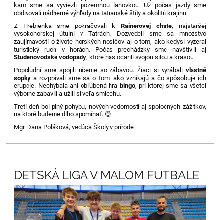
kam sme sa vyviezli pozemnou lanovkou. Už počas jazdy sme
obdivovali nádherné výhľady na tatranské štíty a okolitú krajinu.
Z Hrebienka sme pokračovali k
Rainerovej chate
, najstaršej
vysokohorskej útulni v Tatrách. Dozvedeli sme sa množstvo
zaujímavostí o živote horských nosičov aj o tom, ako kedysi vyzeral
turistický ruch v horách. Počas prechádzky sme navštívili aj
Studenovodské vodopády
, ktoré nás očarili svojou silou a krásou.
Popoludní sme spojili učenie so zábavou. Žiaci si vyrábali
vlastné
sopky
a rozprávali sme sa o tom, ako vznikajú a čo spôsobuje ich
erupcie. Nechýbala ani obľúbená hra
bingo
, pri ktorej sme sa všetci
výborne zabavili a užili si veľa smiechu.
Tretí deň bol plný pohybu, nových vedomostí aj spoločných zážitkov,
na ktoré budeme dlho spomínať. 😊
Mgr. Dana Poláková, vedúca Školy v prírode
DETSKÁ LIGA V MALOM FUTBALE