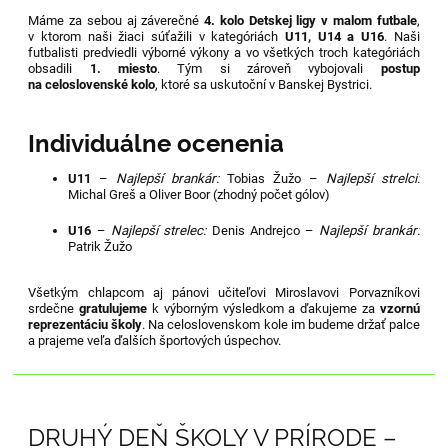
Máme za sebou aj záverečné
4. kolo Detskej ligy v malom futbale
,
v ktorom naši žiaci súťažili v kategóriách
U11, U14 a U16
. Naši
futbalisti predviedli výborné výkony a vo všetkých troch kategóriách
obsadili
1. miesto
. Tým si zároveň vybojovali
postup
na celoslovenské kolo
, ktoré sa uskutoční v Banskej Bystrici.
Individuálne ocenenia
U11
–
Najlepší brankár:
Tobias Žužo –
Najlepší strelci:
Michal Greš a Oliver Boor (zhodný počet gólov)
U16
–
Najlepší strelec:
Denis Andrejco –
Najlepší brankár:
Patrik Žužo
Všetkým chlapcom aj pánovi učiteľovi Miroslavovi Porvazníkovi
srdečne
gratulujeme
k výborným výsledkom a ďakujeme za
vzornú
reprezentáciu školy
. Na celoslovenskom kole im budeme držať palce
a prajeme veľa ďalších športových úspechov.
DRUHÝ DEŇ ŠKOLY V PRÍRODE –