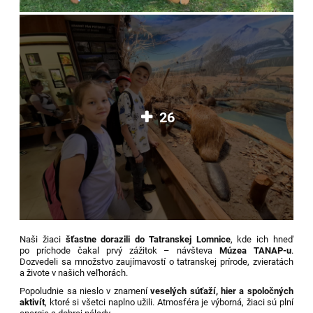
26
Naši žiaci
šťastne dorazili do Tatranskej Lomnice
, kde ich hneď
po príchode čakal prvý zážitok – návšteva
Múzea TANAP-u
.
Dozvedeli sa množstvo zaujímavostí o tatranskej prírode, zvieratách
a živote v našich veľhorách.
Popoludnie sa nieslo v znamení
veselých súťaží, hier a spoločných
aktivít
, ktoré si všetci naplno užili. Atmosféra je výborná, žiaci sú plní