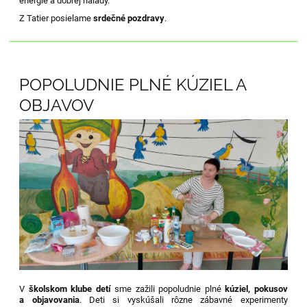
energie a dobrej nálady.
Z Tatier posielame
srdečné pozdravy
.
POPOLUDNIE PLNÉ KÚZIEL A
OBJAVOV
V
školskom klube detí
sme zažili popoludnie plné
kúziel, pokusov
a objavovania
. Deti si vyskúšali rôzne zábavné experimenty