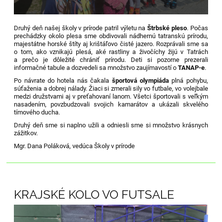
Druhý deň našej školy v prírode patril výletu na
Štrbské pleso
. Počas
prechádzky okolo plesa sme obdivovali nádhernú tatranskú prírodu,
majestátne horské štíty aj krištáľovo čisté jazero. Rozprávali sme sa
o tom, ako vznikajú plesá, aké rastliny a živočíchy žijú v Tatrách
a prečo je dôležité chrániť prírodu. Deti si pozorne prezerali
informačné tabule a dozvedeli sa množstvo zaujímavostí o
TANAP-e
.
Po návrate do hotela nás čakala
športová olympiáda
plná pohybu,
súťaženia a dobrej nálady. Žiaci si zmerali sily vo futbale, vo volejbale
medzi družstvami aj v preťahovaní lanom. Všetci športovali s veľkým
nasadením, povzbudzovali svojich kamarátov a ukázali skvelého
tímového ducha.
Druhý deň sme si naplno užili a odniesli sme si množstvo krásnych
zážitkov.
Mgr. Dana Poláková, vedúca Školy v prírode
KRAJSKÉ KOLO VO FUTSALE