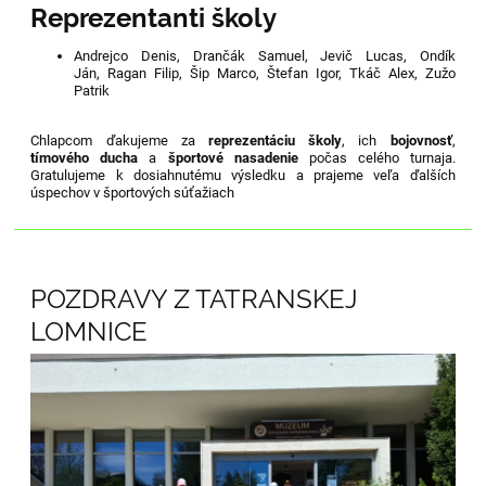
Reprezentanti školy
Andrejco Denis,
Drančák Samuel,
Jevič Lucas,
Ondík
Ján,
Ragan Filip,
Šip Marco,
Štefan Igor,
Tkáč Alex,
Zužo
Patrik
Chlapcom ďakujeme za
reprezentáciu školy
, ich
bojovnosť
,
tímového ducha
a
športové nasadenie
počas celého turnaja.
Gratulujeme k dosiahnutému výsledku a prajeme veľa ďalších
úspechov v športových súťažiach
POZDRAVY Z TATRANSKEJ
LOMNICE