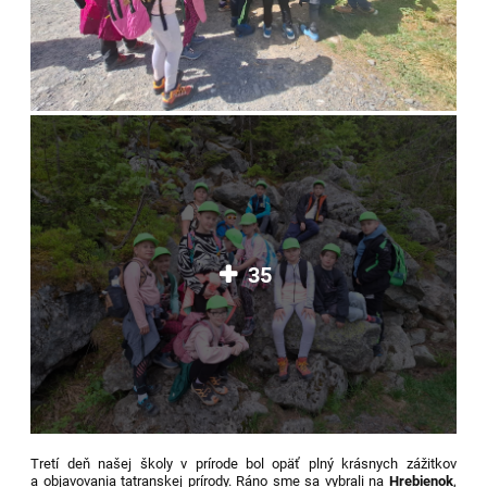
35
Tretí deň našej školy v prírode bol opäť plný krásnych zážitkov
a objavovania tatranskej prírody. Ráno sme sa vybrali na
Hrebienok
,