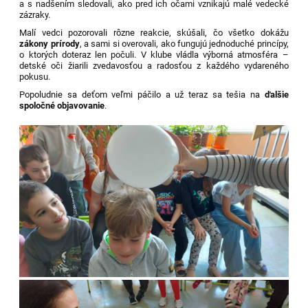
a s nadšením sledovali, ako pred ich očami vznikajú malé vedecké
zázraky.
Malí vedci pozorovali rôzne reakcie, skúšali, čo všetko dokážu
zákony prírody
, a sami si overovali, ako fungujú jednoduché princípy,
o ktorých doteraz len počuli. V klube vládla výborná atmosféra –
detské oči žiarili zvedavosťou a radosťou z každého vydareného
pokusu.
Popoludnie sa deťom veľmi páčilo a už teraz sa tešia na
ďalšie
spoločné objavovanie
.