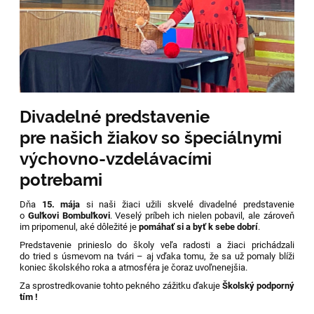
Divadelné predstavenie
pre našich žiakov so špeciálnymi
výchovno-vzdelávacími
potrebami
Dňa
15. mája
si naši žiaci užili skvelé divadelné predstavenie
o
Guľkovi Bombuľkovi
. Veselý príbeh ich nielen pobavil, ale zároveň
im pripomenul, aké dôležité je
pomáhať si a byť k sebe dobrí
.
Predstavenie prinieslo do školy veľa radosti a žiaci prichádzali
do tried s úsmevom na tvári – aj vďaka tomu, že sa už pomaly blíži
koniec školského roka a atmosféra je čoraz uvoľnenejšia.
Za sprostredkovanie tohto pekného zážitku ďakuje
Školský podporný
tím !