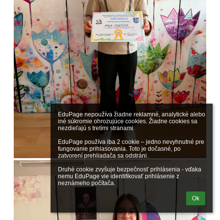
EduPage nepoužíva žiadne reklamné, analytické alebo 
iné súkromie ohrozujúce cookies. Žiadne cookies sa 
nezdieľajú s tretími stranami.

EduPage používa iba 2 cookie – jedno nevyhnutné pre 
fungovanie prihlasovania. Toto je dočasné, po 
zatvorení prehliadača sa odstráni.

Druhé cookie zvyšuje bezpečnosť prihlásenia - vďaka 
nemu EduPage vie identifikovať prihlásenie z 
neznámeho počítača.
Ok