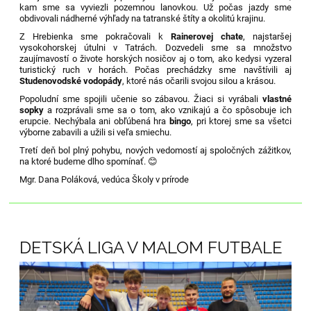
kam sme sa vyviezli pozemnou lanovkou. Už počas jazdy sme
obdivovali nádherné výhľady na tatranské štíty a okolitú krajinu.
Z Hrebienka sme pokračovali k
Rainerovej chate
, najstaršej
vysokohorskej útulni v Tatrách. Dozvedeli sme sa množstvo
zaujímavostí o živote horských nosičov aj o tom, ako kedysi vyzeral
turistický ruch v horách. Počas prechádzky sme navštívili aj
Studenovodské vodopády
, ktoré nás očarili svojou silou a krásou.
Popoludní sme spojili učenie so zábavou. Žiaci si vyrábali
vlastné
sopky
a rozprávali sme sa o tom, ako vznikajú a čo spôsobuje ich
erupcie. Nechýbala ani obľúbená hra
bingo
, pri ktorej sme sa všetci
výborne zabavili a užili si veľa smiechu.
Tretí deň bol plný pohybu, nových vedomostí aj spoločných zážitkov,
na ktoré budeme dlho spomínať. 😊
Mgr. Dana Poláková, vedúca Školy v prírode
DETSKÁ LIGA V MALOM FUTBALE