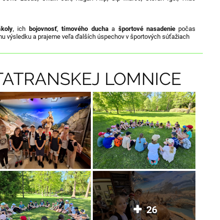
školy
, ich
bojovnosť
,
tímového ducha
a
športové nasadenie
počas
mu výsledku a prajeme veľa ďalších úspechov v športových súťažiach
TATRANSKEJ LOMNICE
26