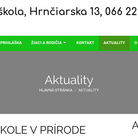
kola, Hrnčiarska 13, 066 22
 PRIHLÁŠKA
ŽIACI A RODIČIA
KONTAKT
AKTUALITY
O
Aktuality
HLAVNÁ STRÁNKA
/
AKTUALITY
A
ŠKOLE V PRÍRODE