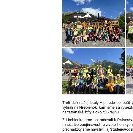
Tretí deň našej školy v prírode bol opäť
vybrali na
Hrebienok
, kam sme sa vyviezl
na tatranské štíty a okolitú krajinu.
Z Hrebienka sme pokračovali k
Rainerov
množstvo zaujímavostí o živote horských 
prechádzky sme navštívili aj
Studenovods