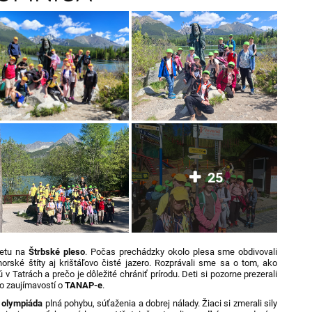
25
ýletu na
Štrbské pleso
. Počas prechádzky okolo plesa sme obdivovali
orské štíty aj krištáľovo čisté jazero. Rozprávali sme sa o tom, ako
ú v Tatrách a prečo je dôležité chrániť prírodu. Deti si pozorne prezerali
o zaujímavostí o
TANAP-e
.
 olympiáda
plná pohybu, súťaženia a dobrej nálady. Žiaci si zmerali sily