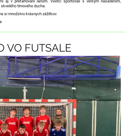
ami aj v preťahovaní lanom. Všetci športovali s veľkým nasadením,
i skvelého tímového ducha.
sme si množstvo krásnych zážitkov.
de
O VO FUTSALE