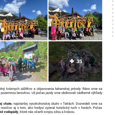
35
 plný krásnych zážitkov a objavovania tatranskej prírody. Ráno sme sa
i pozemnou lanovkou. Už počas jazdy sme obdivovali nádherné výhľady
ej chate
, najstaršej vysokohorskej útulni v Tatrách. Dozvedeli sme sa
nosičov aj o tom, ako kedysi vyzeral turistický ruch v horách. Počas
ké vodopády
, ktoré nás očarili svojou silou a krásou.