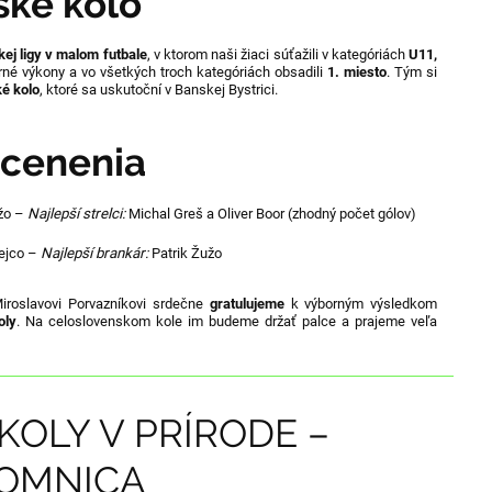
ské kolo
kej ligy v malom futbale
, v ktorom naši žiaci súťažili v kategóriách
U11,
borné výkony a vo všetkých troch kategóriách obsadili
1. miesto
. Tým si
ké kolo
, ktoré sa uskutoční v Banskej Bystrici.
ocenenia
žo –
Najlepší strelci:
Michal Greš a Oliver Boor (zhodný počet gólov)
ejco –
Najlepší brankár:
Patrik Žužo
iroslavovi Porvazníkovi srdečne
gratulujeme
k výborným výsledkom
oly
. Na celoslovenskom kole im budeme držať palce a prajeme veľa
KOLY V PRÍRODE –
LOMNICA