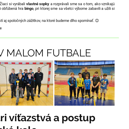
Žiaci si vyrábali
vlastné sopky
a rozprávali sme sa o tom, ako vznikajú
ni obľúbená hra
bingo
, pri ktorej sme sa všetci výborne zabavili a užili si
tí aj spoločných zážitkov, na ktoré budeme dlho spomínať. 😊
de
 V MALOM FUTBALE
tri víťazstvá a postup