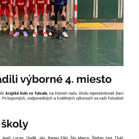
adili výborné 4. miesto
ilo
krajské kolo vo futsale
, na ktorom našu školu reprezentovali žiaci
. Po bojovných, zodpovedných a kvalitných výkonoch sa naši futsalisti
 školy
,
Jevič Lucas,
Ondík Ján,
Ragan Filip,
Šip Marco,
Štefan Igor,
Tkáč