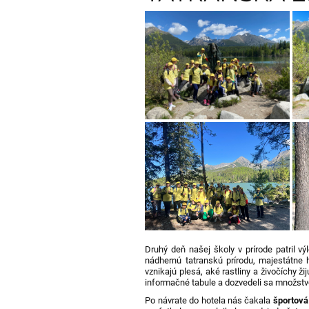
Druhý deň našej školy v prírode patril v
nádhernú tatranskú prírodu, majestátne h
vznikajú plesá, aké rastliny a živočíchy žij
informačné tabule a dozvedeli sa množstv
Po návrate do hotela nás čakala
športová