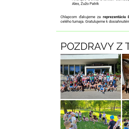
Alex,
Zužo Patrik
Chlapcom ďakujeme za
reprezentáciu 
celého turnaja. Gratulujeme k dosiahnuté
POZDRAVY Z 