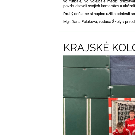
vo futbale, vo volejbale medzi družstv
povzbudzovali svojich kamarátov a ukázal
Druhý deň sme si naplno užili a odniesli 
Mgr. Dana Poláková, vedúca Školy v príro
KRAJSKÉ KOL