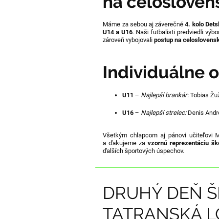
na celosloven
Máme za sebou aj záverečné
4. kolo Dets
U14 a U16
. Naši futbalisti predviedli vý
zároveň vybojovali
postup na celoslovens
Individuálne 
U11
–
Najlepší brankár:
Tobias Žu
U16
–
Najlepší strelec:
Denis Andr
Všetkým chlapcom aj pánovi učiteľovi M
a ďakujeme za
vzornú reprezentáciu šk
ďalších športových úspechov.
DRUHÝ DEŇ Š
TATRANSKÁ 