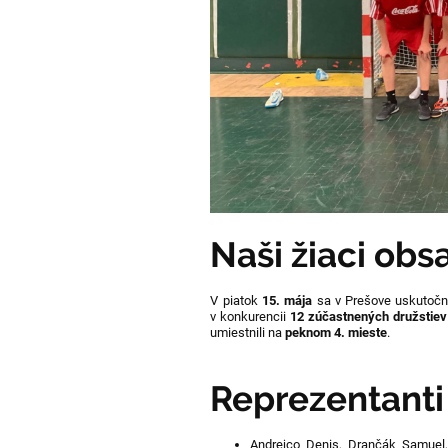
Naši žiaci obs
V piatok
15. mája
sa v Prešove uskutočn
v konkurencii
12 zúčastnených družstiev
umiestnili na
peknom 4. mieste
.
Reprezentanti
Andrejco Denis,
Drančák Samuel