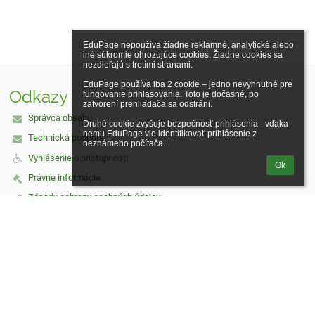
EduPage nepoužíva žiadne reklamné, analytické alebo 
iné súkromie ohrozujúce cookies. Žiadne cookies sa 
nezdieľajú s tretími stranami.

EduPage používa iba 2 cookie – jedno nevyhnutné pre 
Odkazy
fungovanie prihlasovania. Toto je dočasné, po 
zatvorení prehliadača sa odstráni.

Správca obsahu
Druhé cookie zvyšuje bezpečnosť prihlásenia - vďaka 
nemu EduPage vie identifikovať prihlásenie z 
Technická podpora
neznámeho počítača.
Vyhlásenie o prístupnosti
Ok
Právne informácie
Zásady ochrany osobných údajov
Údaje o prevádzkovateľovi
Mapa stránok
O nás
Kontakt
Novinky