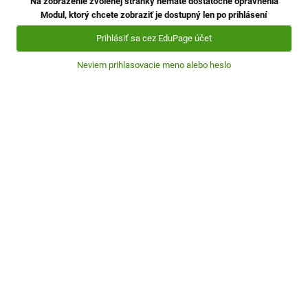
Na zobrazenie zvolenej stránky nemáte dostatočné oprávnenia
Modul, ktorý chcete zobraziť je dostupný len po prihlásení
Prihlásiť sa cez EduPage účet
Neviem prihlasovacie meno alebo heslo